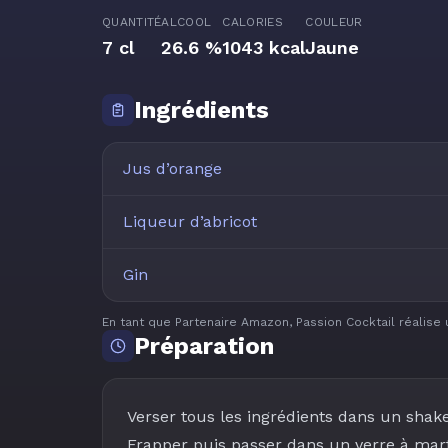
QUANTITÉ
ALCOOL
CALORIES
COULEUR
7 cl
26.6 %
1043 kcal
Jaune
Ingrédients
Jus d’orange
Liqueur d’abricot
Gin
En tant que Partenaire Amazon, Passion Cocktail réalise 
Préparation
Verser tous les ingrédients dans un shak
Frapper puis passer dans un verre à mart