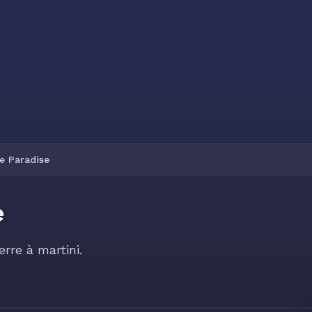
e Paradise
e
rre à martini.