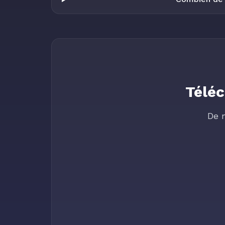
Téléc
De 