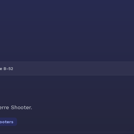
e B-52
erre Shooter.
ooters