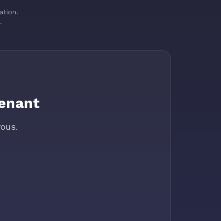
ation.
.
tenant
ous.