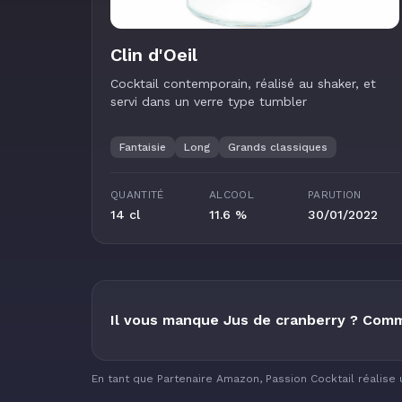
Clin d'Oeil
Cocktail contemporain, réalisé au shaker, et
servi dans un verre type tumbler
Fantaisie
Long
Grands classiques
QUANTITÉ
ALCOOL
PARUTION
14 cl
11.6 %
30/01/2022
Il vous manque Jus de cranberry ? Com
En tant que Partenaire Amazon, Passion Cocktail réalise 