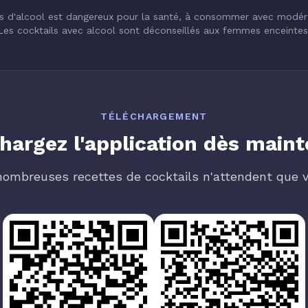
s d'alcool est dangereux pour la santé, à consommer avec modér
Les cocktails avec alcool sont déconseillés aux femmes enceintes
TÉLÉCHARGEMENT
hargez l'application dès main
nombreuses recettes de cocktails n'attendent que v