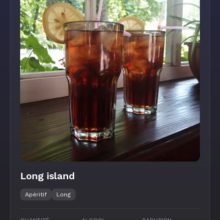
Long island
Apéritif
Long