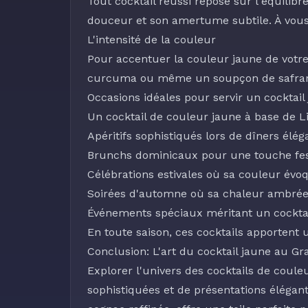
Tout cocktail réussi repose sur l'équilib
douceur et son amertume subtile. À vous
L'intensité de la couleur
Pour accentuer la couleur jaune de votr
curcuma
ou même un soupçon de safran p
Occasions idéales pour servir un cocktai
Un cocktail de couleur jaune à base de 
Apéritifs sophistiqués lors de dîners élég
Brunchs dominicaux pour une touche fes
Célébrations estivales où sa couleur évoq
Soirées d'automne où sa chaleur ambrée
Événements spéciaux méritant un cockt
En toute saison, ces cocktails apportent 
Conclusion: L'art du cocktail jaune au G
Explorer l'univers des cocktails de coul
sophistiquées et de présentations élégant