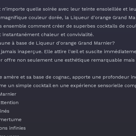
n'importe quelle soirée avec leur teinte ensoleillée et le
e magnifique couleur dorée, la
Liqueur d'orange Grand Ma
ns ensemble comment créer de superbes cocktails de cou
 instantanément chaleur et convivialité.
 jaune à base de Liqueur d'orange Grand Marnier?
amais inaperçue. Elle attire l'œil et suscite immédiatemen
r offre non seulement une esthétique remarquable mais 
ge amère et sa base de cognac, apporte une profondeur in
me un simple cocktail en une expérience sensorielle comp
Marnier
ttention
inés
 amertume
ns infinies