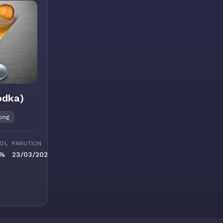
odka)
ong
OL
PARUTION
 %
23/03/2022