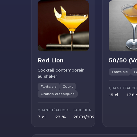
Red Lion
50/50 (V
Cocktail contemporain
Fantaisie
L
au shaker
Fantaisie
Court
QUANTITÉ
ALCO
Grands classiques
15 cl
17.8
QUANTITÉ
ALCOOL
PARUTION
7 cl
22 %
28/01/2022