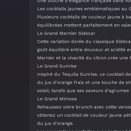
Une touche d'élégance française dans vot
Les cocktails jaunes emblématiques au 
Plusieurs cocktails de couleur jaune à 
équilibrées mettent parfaitement en valeu
Le
Grand Marnier Sidecar
Cette variation dorée du classique Sidec
goût équilibré entre douceur et acidité e
Marnier et la vivacité du citron crée une
Le
Grand Sunrise
Inspiré du Tequila Sunrise, ce cocktail 
du
jus d'orange frais
et une touche de
si
soleil, tandis que ses saveurs d'agrumes 
Le
Grand Mimosa
Rehaussez votre brunch avec cette versi
obtenez un cocktail de couleur jaune péti
du
jus d'orange
.