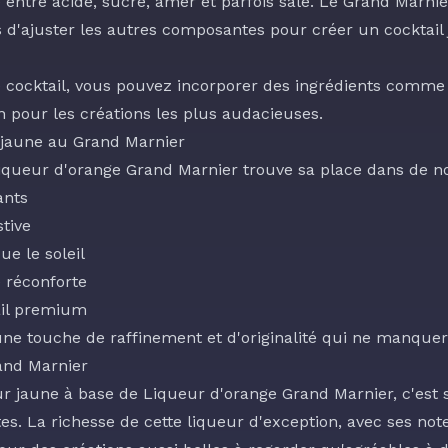
re entre acide, sucré, amer et parfois salé. Le Grand Marn
 d'ajuster les autres composantes pour créer un cocktai
e cocktail, vous pouvez incorporer des ingrédients comme
our les créations les plus audacieuses.
l jaune au Grand Marnier
Liqueur d'orange Grand Marnier trouve sa place dans de 
ants
tive
ue le soleil
 réconforte
ail premium
une touche de raffinement et d'originalité qui ne manquer
rand Marnier
eur jaune à base de Liqueur d'orange Grand Marnier, c'es
es. La richesse de cette liqueur d'exception, avec ses no