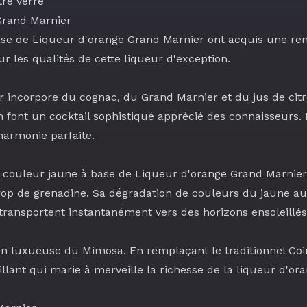
re verre
Grand Marnier
base de Liqueur d'orange Grand Marnier ont acquis une re
r les qualités de cette liqueur d'exception.
ar incorpore du
cognac
, du
Grand Marnier
et du
jus de citr
n font un cocktail sophistiqué apprécié des connaisseurs.
 harmonie parfaite.
de couleur jaune à base de Liqueur d'orange Grand Marnie
rop de grenadine
. Sa dégradation de couleurs du jaune a
transportent instantanément vers des horizons ensoleillés
on luxueuse du Mimosa. En remplaçant le traditionnel
Coi
llant qui marie à merveille la richesse de la liqueur d'or