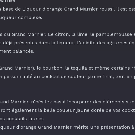
Marnier
à base de Liqueur d'orange Grand Marnier réussi, il est e
liqueur complexe.
ls du Grand Marnier. Le
citron
, la
lime
, le
pamplemousse
e
e déjà présentes dans la liqueur. L'acidité des agrumes é
ement balancés.
Grand Marnier), le
bourbon
, la
tequila
et même certains
r
a personnalité au cocktail de couleur jaune final, tout e
rand Marnier, n'hésitez pas à incorporer des éléments s
ieront également la belle couleur jaune dorée de vos cockta
os cocktails jaunes
iqueur d'orange Grand Marnier mérite une présentation à 