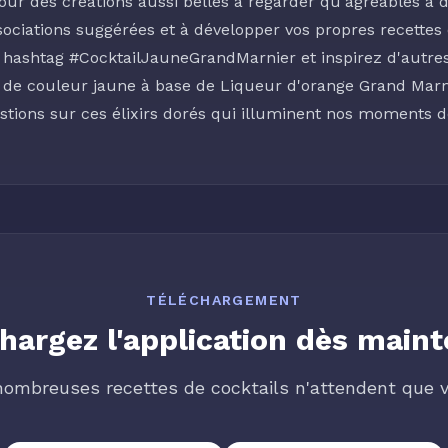
pour des créations aussi belles à regarder qu'agréables à 
ociations suggérées et à développer vos propres recettes 
e hashtag #CocktailJauneGrandMarnier et inspirez d'autre
ail de couleur jaune à base de Liqueur d'orange Grand Ma
tions sur ces élixirs dorés qui illuminent nos moments de
TÉLÉCHARGEMENT
hargez l'application dès main
nombreuses recettes de cocktails n'attendent que v