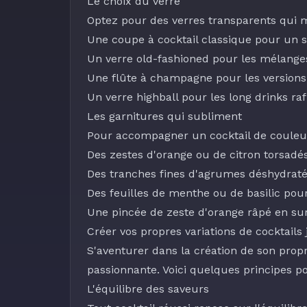
Le choix du verre
Optez pour des verres transparents qui me
Une coupe à cocktail classique pour un s
Un verre old-fashioned pour les mélanges
Une flûte à champagne pour les versions 
Un verre highball pour les long drinks ra
Les garnitures qui subliment
Pour accompagner un cocktail de couleur 
Des zestes d'
orange
ou de
citron
torsadé
Des tranches fines d'agrumes déshydrat
Des feuilles de
menthe
ou de basilic pou
Une pincée de
zeste d'orange
râpé en su
Créer vos propres variations de cocktail
S'aventurer dans la création de son prop
passionnante. Voici quelques principes p
L'équilibre des saveurs